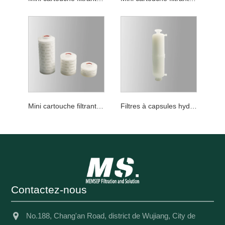
Mini cartouche filtrante en PTFE de qualité pour réduction de la charge biologique
Filtres à capsules hydrophiles en PTFE General Filtration MAX
Contactez-nous
No.188, Chang'an Road, district de Wujiang, City de