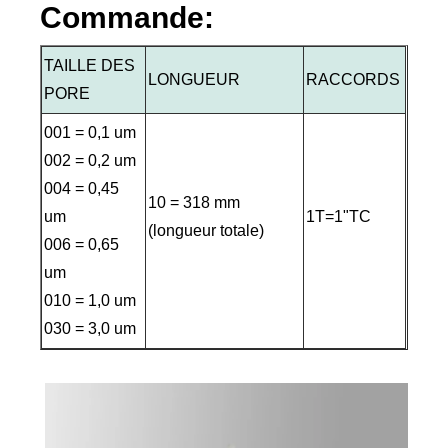
Commande:
TAILLE DES
LONGUEUR
RACCORDS
PORE
001 = 0,1 um
002 = 0,2 um
004 = 0,45
10 = 318 mm
um
1T=1"TC
(longueur totale)
006 = 0,65
um
010 = 1,0 um
030 = 3,0 um