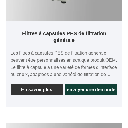
Filtres à capsules PES de filtration
générale
Les filtres à capsules PES de filtration générale
peuvent être personnalisés en tant que produit OEM.
Le filtre à capsule a une variété de formes d'interface
au choix, adaptées à une variété de filtration de
débit. Par rapport au filtre à capsule traditionnel, le
filtre à capsule a une zone de filtration plus élevée,
En savoir plus
envoyer une demande
qui aura une durée de vie plus longue. Cela peut
réduire les problèmes liés au remplacement fréquent
du filtre. En adoptant une membrane asymétrique en
polyéthersulfone importée monocouche, il existe une
variété d'options de précision. En raison de la faible