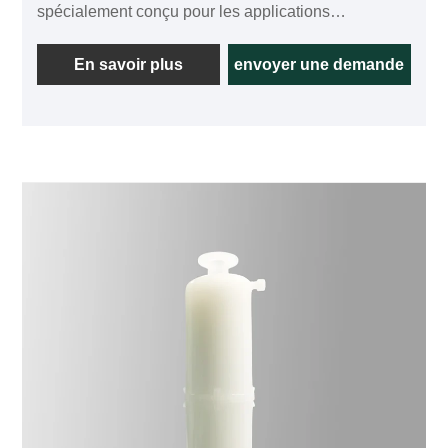
spécialement conçu pour les applications
nécessitant une stérilisation afin de réduire la charge
biologique du filtrat. Il a une capacité d’élimination
En savoir plus
envoyer une demande
bactérienne de LRV7. Par rapport aux filtres à
capsules traditionnels, les filtres à capsules ont une
surface de filtration plus élevée, ce qui se traduit par
une durée de vie plus longue. Cela réduit le besoin
de changements fréquents de filtre. Il y a une
cartouche standard de 10 pouces à l'intérieur et la
membrane est constituée d'une membrane
asymétrique en polyéthersulfone importée pour
assurer un flux plus élevé. En raison des faibles
propriétés de liaison aux protéines de la membrane
en polyéthersulfone, le produit peut être largement
utilisé dans les aliments, les boissons et les produits
biopharmaceutiques. Nous proposons des tailles
avec une taille de pores minimale de 0,01 µm et un
point de bulle minimum de 70 psig (4,8 bar).