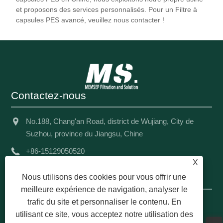
La membrane filtrante adopte une membrane
et proposons des services personnalisés. Pour un Filtre à
asymétrique en polyéthersulfone importée pour
capsules PES avancé, veuillez nous contacter !
assurer un flux plus élevé. En raison de la faible
propriété de liaison aux protéines de la membrane
en polyéthersulfone, le produit peut être largement
utilisé dans les aliments, les boissons et les produits
biopharmaceutiques.
Contactez-nous
No.188, Chang'an Road, district de Wujiang, City de
Suzhou, province du Jiangsu, Chine
+86-15129050520
X
info@msfiltration.com
Nous utilisons des cookies pour vous offrir une
meilleure expérience de navigation, analyser le
trafic du site et personnaliser le contenu. En
Copyright © 2024 Memsep Filtration and Solution Co., Ltd.
utilisant ce site, vous acceptez notre utilisation des
Tous droits réservés.