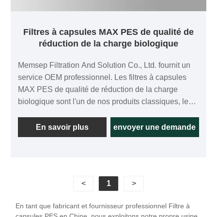
Filtres à capsules MAX PES de qualité de
réduction de la charge biologique
Memsep Filtration And Solution Co., Ltd. fournit un
service OEM professionnel. Les filtres à capsules
MAX PES de qualité de réduction de la charge
biologique sont l'un de nos produits classiques, le
grand filtre à capsule est spécialement conçu pour
les occasions qui nécessitent de filtrer et d'éliminer
En savoir plus
envoyer une demande
les bactéries et de réduire la charge biologique du
filtrat, l'entrée et la sortie adoptent une interface à
bride hygiénique. , facile à démonter et à installer.
Comparé au filtre à capsule traditionnel, le filtre à
<
1
>
capsule a une zone de filtration plus élevée, qui aura
une durée de vie plus longue. Cela peut réduire les
En tant que fabricant et fournisseur professionnel Filtre à
problèmes liés au remplacement fréquent du filtre.
capsules PES en Chine, nous exploitons notre propre usine