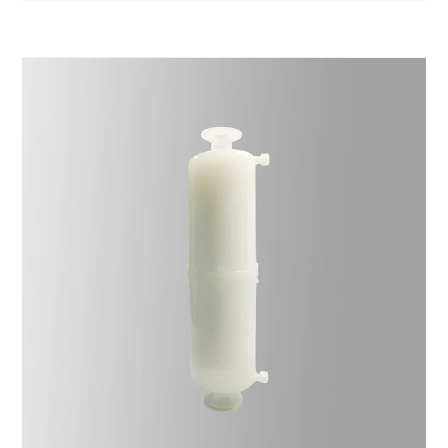
capsule traditionnel, le filtre à capsule a une zone de
filtration plus élevée, qui aura une durée de vie plus
longue. Cela peut réduire les problèmes liés au
remplacement fréquent du filtre. La membrane
filtrante adopte une membrane asymétrique en
polyéthersulfone importée pour assurer un flux plus
élevé. En raison de la faible propriété de liaison aux
protéines de la membrane en polyéthersulfone, le
produit peut être largement utilisé dans les aliments,
les boissons et les produits biopharmaceutiques.