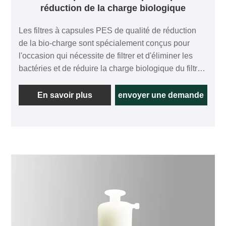
réduction de la charge biologique
Les filtres à capsules PES de qualité de réduction
de la bio-charge sont spécialement conçus pour
l'occasion qui nécessite de filtrer et d'éliminer les
bactéries et de réduire la charge biologique du filtrat,
et il existe de nombreux types d'interfaces parmi
lesquelles choisir. Comparé au filtre à capsule
En savoir plus
envoyer une demande
traditionnel, le filtre à capsule a une zone de filtration
plus élevée, qui aura une durée de vie plus longue.
Cela peut réduire les problèmes liés au
remplacement fréquent du filtre. Notre membrane
filtrante à capsule est constituée d'une membrane
asymétrique en polyéthersulfone importée à double
couche pour garantir une capacité d'élimination
bactérienne plus élevée.
Grâce à la faible propriété de liaison aux protéines