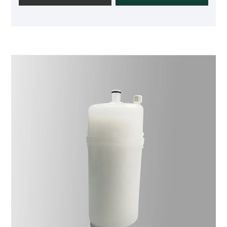
polyéthersulfone asymétrique et hydrophile qui offre
une large compatibilité chimique, des débits élevés
avec une faible chute de pression et de faibles
extractibles. Le polyéthersulfone est particulièrement
adapté à la filtration de produits contenant des
substances média adsorbées. Les faibles propriétés
d'adsorption du polyéthersulfone le rendent idéal
pour la filtration de solutions protéiques précieuses
telles que les vaccins et les produits biologiques.