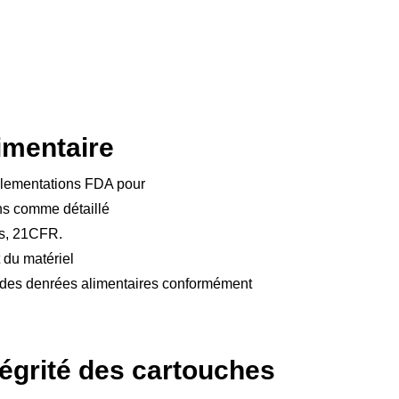
limentaire
glementations FDA pour
ons comme détaillé
es, 21CFR.
t du matériel
c des denrées alimentaires conformément
tégrité des cartouches