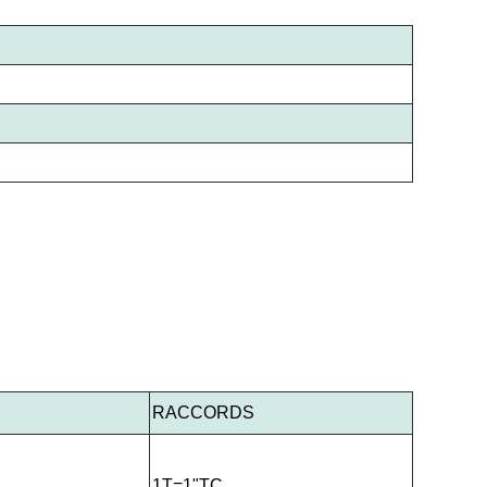
RACCORDS
1T=1"TC