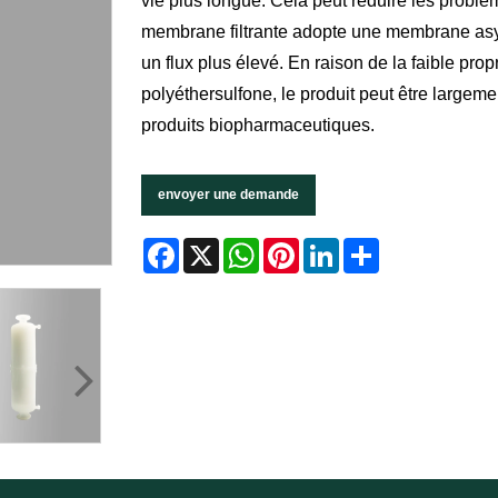
vie plus longue. Cela peut réduire les problè
membrane filtrante adopte une membrane asy
un flux plus élevé. En raison de la faible pr
polyéthersulfone, le produit peut être largemen
produits biopharmaceutiques.
envoyer une demande
Facebook
X
WhatsApp
Pinterest
LinkedIn
Share