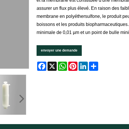
et la membrane est constituée d'une membra
assurer un flux plus élevé. En raison des faib
membrane en polyéthersulfone, le produit peut
boissons et les produits biopharmaceutiques.
minimale de 0,01 µm et un point de bulle min
envoyer une demande
Facebook
X
WhatsApp
Pinterest
LinkedIn
Share