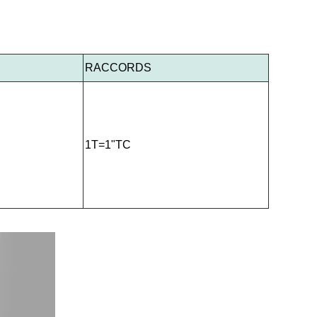
RACCORDS
1T=1"TC