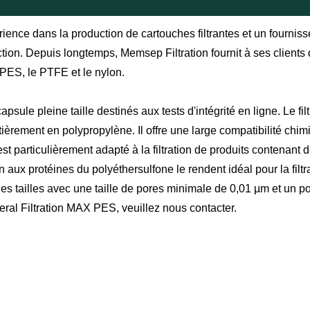
rience dans la production de cartouches filtrantes et un fournis
on. Depuis longtemps, Memsep Filtration fournit à ses clients 
 PES, le PTFE et le nylon.
capsule pleine taille destinés aux tests d'intégrité en ligne. Le 
èrement en polypropylène. Il offre une large compatibilité chim
 est particulièrement adapté à la filtration de produits contenan
aux protéines du polyéthersulfone le rendent idéal pour la filtr
es tailles avec une taille de pores minimale de 0,01 µm et un po
neral Filtration MAX PES, veuillez nous contacter.